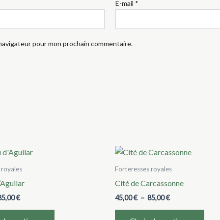
E-mail
*
 navigateur pour mon prochain commentaire.
 royales
Forteresses royales
’Aguilar
Cité de Carcassonne
Plage
Plage
85,00
€
45,00
€
–
85,00
€
de
de
Ce
Ce
prix :
prix :