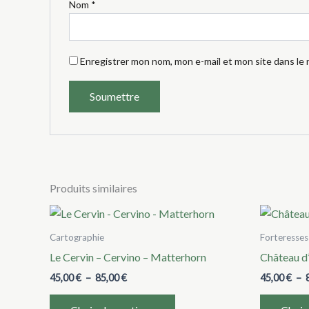
Nom
*
Enregistrer mon nom, mon e-mail et mon site dans le
Produits similaires
Cartographie
Forteresses
Le Cervin – Cervino – Matterhorn
Château d
Plage
45,00
€
–
85,00
€
45,00
€
–
de
Ce
prix :